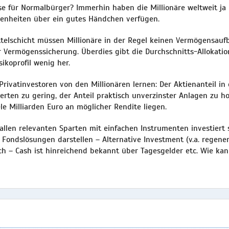
se für Normalbürger? Immerhin haben die Millionäre weltweit ja
genheiten über ein gutes Händchen verfügen.
ittelschicht müssen Millionäre in der Regel keinen Vermögensau
r Vermögenssicherung. Überdies gibt die Durchschnitts-Allokatio
ikoprofil wenig her.
rivatinvestoren von den Millionären lernen: Der Aktienanteil in
rten zu gering, der Anteil praktisch unverzinster Anlagen zu ho
le Milliarden Euro an möglicher Rendite liegen.
 allen relevanten Sparten mit einfachen Instrumenten investiert 
 Fondslösungen darstellen – Alternative Investment (v.a. regener
ch – Cash ist hinreichend bekannt über Tagesgelder etc. Wie kan