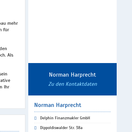
fbau mehr
n für
 den
ch. Als
sein
Norman Harprecht
ative
Zu den Kontaktdaten
n Ihr
Norman Harprecht
Delphin Finanzmakler GmbH
Dippoldiswalder Str. 38a