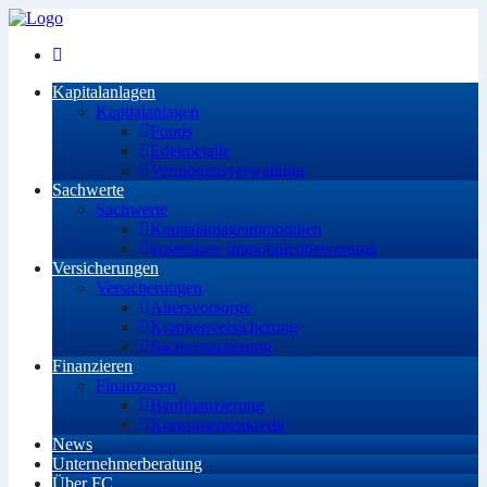
Kapitalanlagen
Kapitalanlagen
Fonds
Edelmetalle
Vermögensverwaltung
Sachwerte
Sachwerte
Kapitalanlageimmobilien
kostenlose Immobilienbewertung
Versicherungen
Versicherungen
Altersvorsorge
Krankenversicherung
Sachversicherung
Finanzieren
Finanzieren
Baufinanzierung
Konsumentenkredit
News
Unternehmerberatung
Über FC