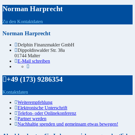
Norman Harprecht
Zu den Kontaktdaten
Norman Harprecht
Delphin Finanzmakler GmbH
Dippoldiswalder Str. 38a
01744 Malter
E-Mail schreiben
+49 (173) 9286354
Kontaktdaten
Weiterempfehlung
Elektronische Unterschrift
Telefon- oder Onlinekonferenz
Partner werden
Nachhaltig spenden und gemeinsam etwas bewegen!