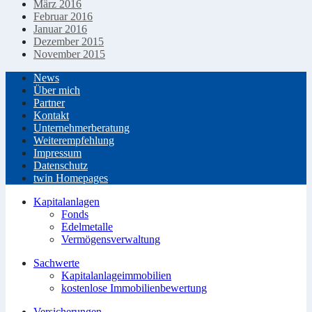
März 2016
Februar 2016
Januar 2016
Dezember 2015
November 2015
News
Über mich
Partner
Kontakt
Unternehmerberatung
Weiterempfehlung
Impressum
Datenschutz
twin Homepages
Kapitalanlagen
Fonds
Edelmetalle
Vermögensverwaltung
Sachwerte
Kapitalanlageimmobilien
kostenlose Immobilienbewertung
Versicherungen