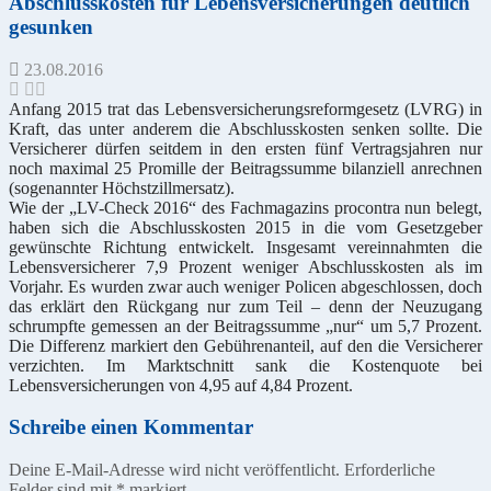
Abschlusskosten für Lebensversicherungen deutlich
gesunken
23.08.2016
Anfang 2015 trat das Lebensversicherungsreformgesetz (LVRG) in
Kraft, das unter anderem die Abschlusskosten senken sollte. Die
Versicherer dürfen seitdem in den ersten fünf Vertragsjahren nur
noch maximal 25 Promille der Beitragssumme bilanziell anrechnen
(sogenannter Höchstzillmersatz).
Wie der „LV-Check 2016“ des Fachmagazins procontra nun belegt,
haben sich die Abschlusskosten 2015 in die vom Gesetzgeber
gewünschte Richtung entwickelt. Insgesamt vereinnahmten die
Lebensversicherer 7,9 Prozent weniger Abschlusskosten als im
Vorjahr. Es wurden zwar auch weniger Policen abgeschlossen, doch
das erklärt den Rückgang nur zum Teil – denn der Neuzugang
schrumpfte gemessen an der Beitragssumme „nur“ um 5,7 Prozent.
Die Differenz markiert den Gebührenanteil, auf den die Versicherer
verzichten. Im Marktschnitt sank die Kostenquote bei
Lebensversicherungen von 4,95 auf 4,84 Prozent.
Schreibe einen Kommentar
Deine E-Mail-Adresse wird nicht veröffentlicht.
Erforderliche
Felder sind mit
*
markiert